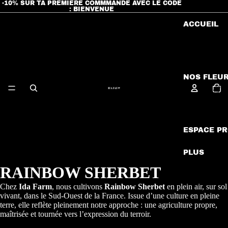
-10% SUR TA PREMIÈRE COMMMANDE AVEC LE CODE
: BIENVENUE
ACCUEIL
NOS FLEU
Nomb
total
d’artic
dans 
panier
ESPACE P
PLUS
RAINBOW SHERBET
Ouvrir
l’image
Chez
Ida Farm
, nous cultivons
Rainbow Sherbet
en plein air, sur sol
en
vivant, dans le Sud-Ouest de la France. Issue d’une culture en pleine
plein
terre, elle reflète pleinement notre approche : une agriculture propre,
écran
maîtrisée et tournée vers l’expression du terroir.