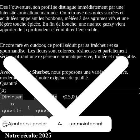
Dès l’ouverture, son profil se distingue immédiatement par une
intensité aromatique marquée. On retrouve des notes sucrées et
acidulées rappelant les bonbons, mêlées à des agrumes vifs et une
légère touche épicée. En fin de bouche, une nuance gazzy vient
apporter de la profondeur et équilibrer l’ensemble.
Encore rare en outdoor, ce profil séduit par sa fraîcheur et sa
gourmandise. Les fleurs sont colorées, résineuses et parfaitement
sèches, offrant une expérience aromatique vive, fruitée et mémorable.
Avec
Rainbow Sherbet
, nous proposons une variété expressive,
moderne et fidèle à notre exigence de qualité.
Quantité
€15,00
Diminuer
Augmenter
la
la
quantité
quantité
Ajouter au panier
Acheter maintenant
Notre récolte 2025