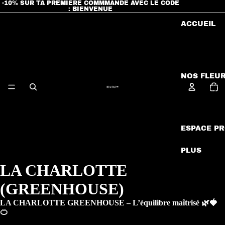
-10% SUR TA PREMIÈRE COMMMANDE AVEC LE CODE
: BIENVENUE
ACCUEIL
NOS FLEU
Nomb
total
d’artic
dans 
panier
ESPACE P
PLUS
LA CHARLOTTE
Ouvrir
l’image
(GREENHOUSE)
en
plein
LA CHARLOTTE GREENHOUSE – L’équilibre maîtrisé 🌿🍓
écran
🍊